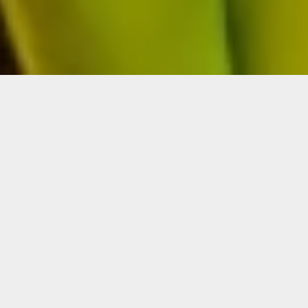
Klar for en kaffeprat?
Ta kontakt gjennom skjemaet hvis du ønsker en uforpliktende prat
med oss, eller om du ønsker å tipse om en person vi bør ta kontakt