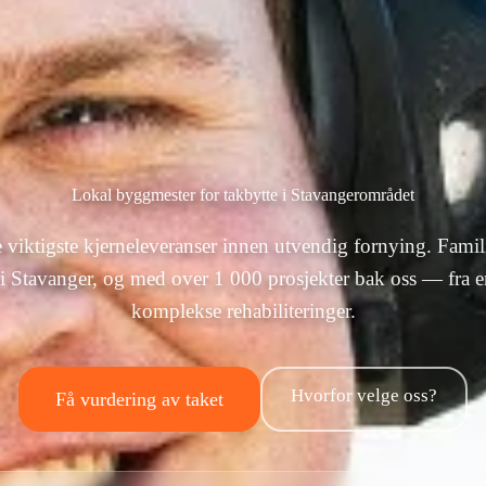
Lokal byggmester for takbytte i Stavangerområdet
e viktigste kjerneleveranser innen utvendig fornying. Famil
 i Stavanger, og med over 1 000 prosjekter bak oss — fra en
komplekse rehabiliteringer.
Hvorfor velge oss?
Få vurdering av taket