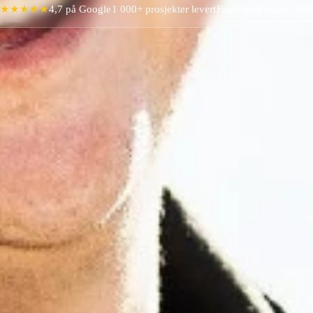
★★★★★
4,7 på Google
1 000+ prosjekter levert
Familieeid siden 2006