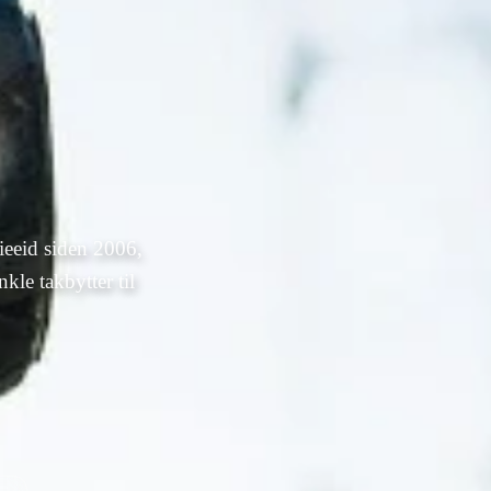
ieeid siden 2006,
kle takbytter til